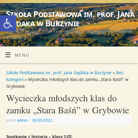
Szkoła Podstawowa im. prof. Jana
Otwórz pasek narzędzi
Sajdaka w Burzynie
STRONA SZKOŁY PODSTAWOWEJ IM. PROF. JANA SAJDAKA W
BURZYNIE
MENU
Szkoła Podstawowa im. prof. Jana Sajdaka w Burzynie
»
Bez
kategorii
» Wycieczka młodszych klas do zamku „Stara Baśń” w
Grybowie
Wycieczka młodszych klas do
zamku „Stara Baśń” w Grybowie
przez
admin
|
30/05/2022
|
Spotkanie z historią – klasy I-III.