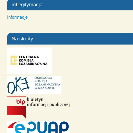
mLegitymacja
Informacje
Na skróty