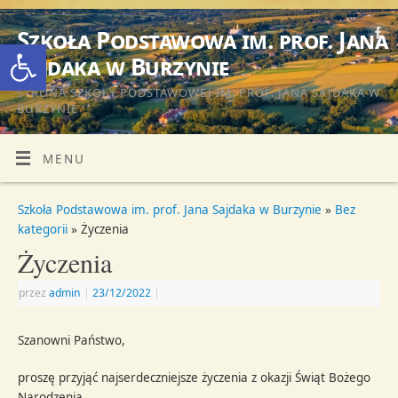
Szkoła Podstawowa im. prof. Jana
Otwórz pasek narzędzi
Sajdaka w Burzynie
STRONA SZKOŁY PODSTAWOWEJ IM. PROF. JANA SAJDAKA W
BURZYNIE
MENU
Szkoła Podstawowa im. prof. Jana Sajdaka w Burzynie
»
Bez
kategorii
» Życzenia
Życzenia
przez
admin
|
23/12/2022
|
Szanowni Państwo,
proszę przyjąć najserdeczniejsze życzenia z okazji Świąt Bożego
Narodzenia.