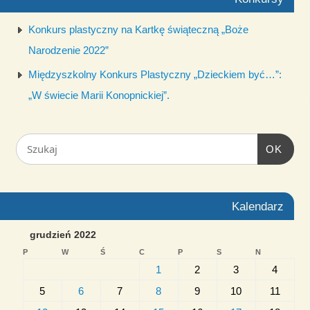
Konkurs plastyczny na Kartkę świąteczną „Boże
Narodzenie 2022”
Międzyszkolny Konkurs Plastyczny „Dzieckiem być…”:
„W świecie Marii Konopnickiej”.
OK
Kalendarz
grudzień 2022
P
W
Ś
C
P
S
N
1
2
3
4
5
6
7
8
9
10
11