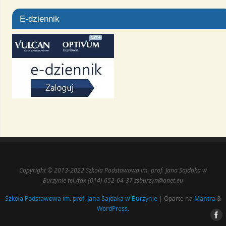
E-dziennik
Copyright © 2013-2022 Szkoła Podstawowa im. prof. Jana Sajdaka w
Burzynie tel./fax (014) 652-64-37 zsburzyn@onet.eu
Szkoła Podstawowa im. prof. Jana Sajdaka w Burzynie
| Oparte na
Mantra
&
WordPress.