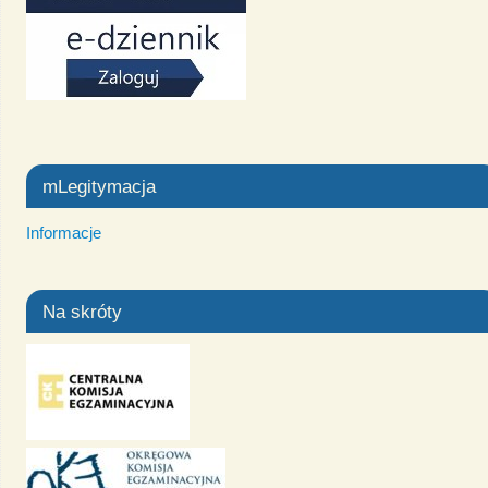
mLegitymacja
Informacje
Na skróty