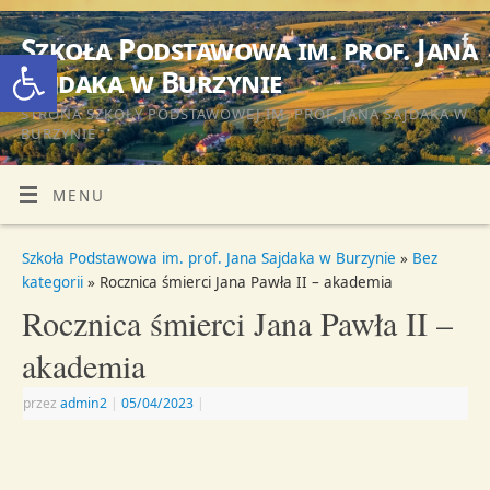
Szkoła Podstawowa im. prof. Jana
Otwórz pasek narzędzi
Sajdaka w Burzynie
STRONA SZKOŁY PODSTAWOWEJ IM. PROF. JANA SAJDAKA W
BURZYNIE
MENU
Szkoła Podstawowa im. prof. Jana Sajdaka w Burzynie
»
Bez
kategorii
» Rocznica śmierci Jana Pawła II – akademia
Rocznica śmierci Jana Pawła II –
akademia
przez
admin2
|
05/04/2023
|