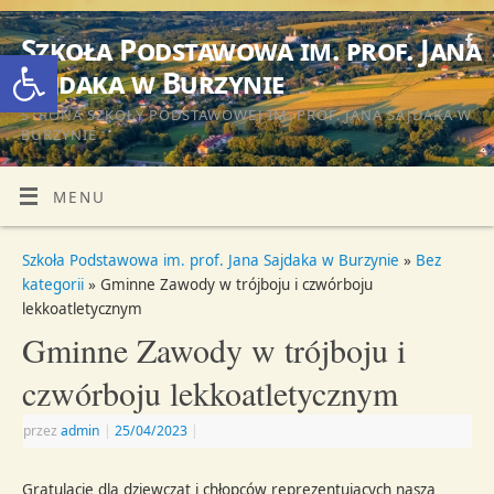
Szkoła Podstawowa im. prof. Jana
Otwórz pasek narzędzi
Sajdaka w Burzynie
STRONA SZKOŁY PODSTAWOWEJ IM. PROF. JANA SAJDAKA W
BURZYNIE
MENU
Szkoła Podstawowa im. prof. Jana Sajdaka w Burzynie
»
Bez
kategorii
» Gminne Zawody w trójboju i czwórboju
lekkoatletycznym
Gminne Zawody w trójboju i
czwórboju lekkoatletycznym
przez
admin
|
25/04/2023
|
Gratulacje dla dziewcząt i chłopców reprezentujących naszą