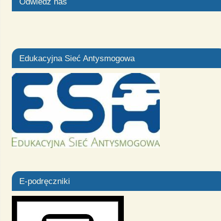
Odwiedź nas
Edukacyjna Sieć Antysmogowa
E-podręczniki