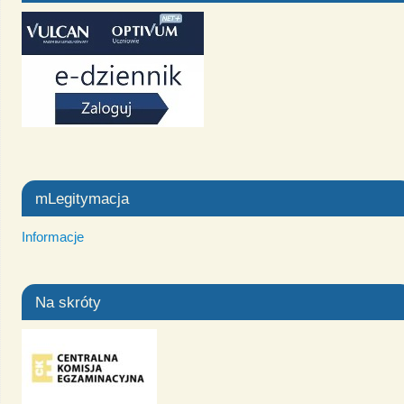
mLegitymacja
Informacje
Na skróty