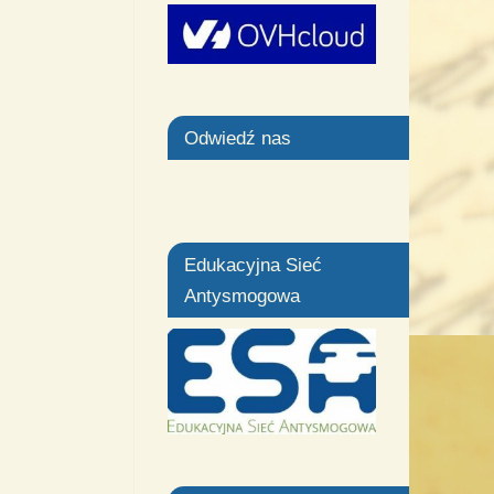
Odwiedź nas
Edukacyjna Sieć
Antysmogowa