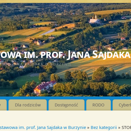
wa im. prof. Jana Sajdaka
PROF. JANA SAJDAKA W BURZYNIE
w
Dla rodziców
Dostępność
RODO
Cyber
stawowa im. prof. Jana Sajdaka w Burzynie
»
Bez kategorii
» STO