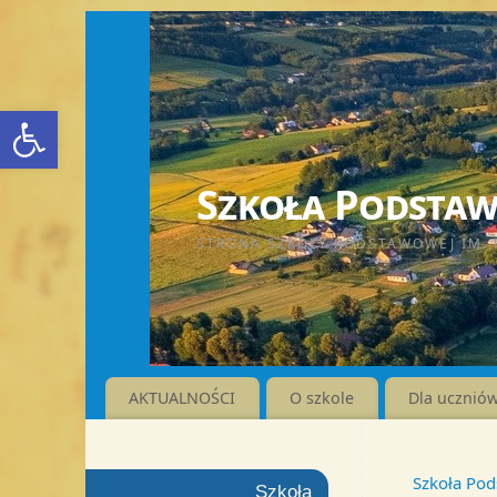
Otwórz pasek narzędzi
Szkoła Podstawo
STRONA SZKOŁY PODSTAWOWEJ IM. 
AKTUALNOŚCI
O szkole
Dla ucznió
Szkoła Pod
Szkoła