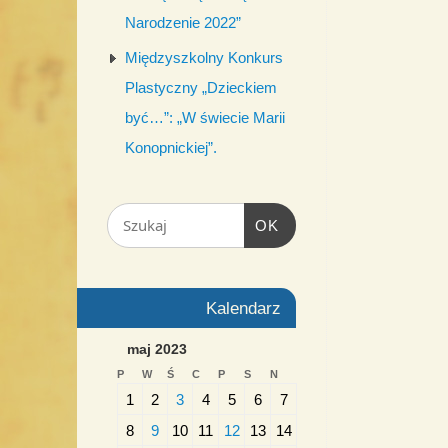
Narodzenie 2022”
Międzyszkolny Konkurs
Plastyczny „Dzieckiem
być…”: „W świecie Marii
Konopnickiej”.
OK
Kalendarz
maj 2023
P
W
Ś
C
P
S
N
1
2
3
4
5
6
7
8
9
10
11
12
13
14