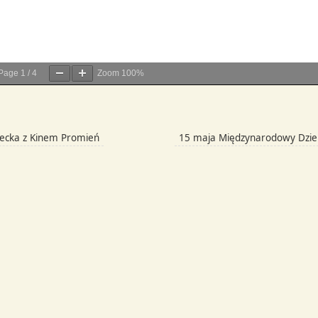
Page
1
/
4
Zoom
100%
ecka z Kinem Promień
15 maja Międzynarodowy Dzie