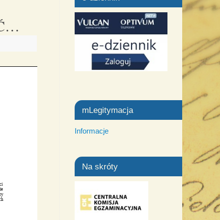
EĆ…
mLegitymacja
Informacje
Na skróty