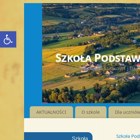
Otwórz pasek narzędzi
Szkoła Podstawo
STRONA SZKOŁY PODSTAWOWEJ IM. 
AKTUALNOŚCI
O szkole
Dla ucznió
Szkoła Pod
Szkoła