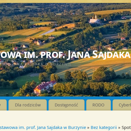
wa im. prof. Jana Sajdaka
PROF. JANA SAJDAKA W BURZYNIE
w
Dla rodziców
Dostępność
RODO
Cyber
stawowa im. prof. Jana Sajdaka w Burzynie
»
Bez kategorii
» Spot