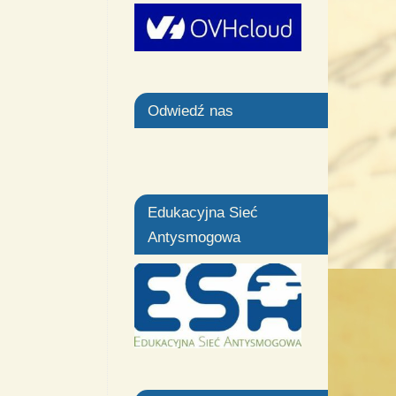
Odwiedź nas
Edukacyjna Sieć
Antysmogowa