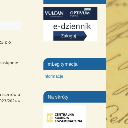
3 r. o
 następnie
mLegitymacja
Informacje
a uczniów o
Na skróty
2023/2024
»