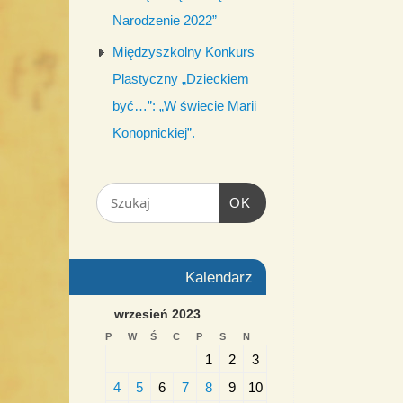
Narodzenie 2022”
Międzyszkolny Konkurs
Plastyczny „Dzieckiem
być…”: „W świecie Marii
Konopnickiej”.
OK
Kalendarz
wrzesień 2023
P
W
Ś
C
P
S
N
1
2
3
4
5
6
7
8
9
10