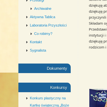
Przetargi
dziękuję a
Archiwalne
dziękuję p
przyczynili
Aktywna Tablica
Składam og
Laboratoria Przyszłości
Przedstawi
Co robimy?
instytucji
dziękuję 
Kontakt
rodzicom i
Sygnalista
Dokumenty
Konkursy
Konkurs plastyczny na
Kartkę świąteczną „Boże