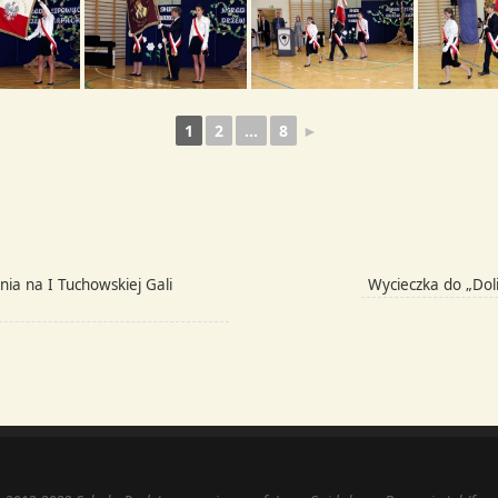
1
2
...
8
►
ia na I Tuchowskiej Gali
Wycieczka do „Doli