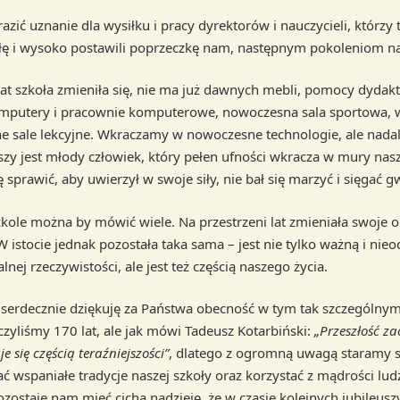
zić uznanie dla wysiłku i pracy dyrektorów i nauczycieli, którzy 
łę i wysoko postawili poprzeczkę nam, następnym pokoleniom nau
lat szkoła zmieniła się, nie ma już dawnych mebli, pomocy dydak
omputery i pracownie komputerowe, nowoczesna sala sportowa, 
 sale lekcyjne. Wkraczamy w nowoczesne technologie, ale nada
szy jest młody człowiek, który pełen ufności wkracza w mury nasz
 sprawić, aby uwierzył w swoje siły, nie bał się marzyć i sięgać g
zkole można by mówić wiele. Na przestrzeni lat zmieniała swoje o
 W istocie jednak pozostała taka sama – jest nie tylko ważną i ni
alnej rzeczywistości, ale jest też częścią naszego życia.
z serdecznie dziękuję za Państwa obecność w tym tak szczególnym
czyliśmy 170 lat, ale jak mówi Tadeusz Kotarbiński:
„Przeszłość z
e się częścią teraźniejszości”
, dlatego z ogromną uwagą staramy s
 wspaniałe tradycje naszej szkoły oraz korzystać z mądrości ludzi
ozostaje nam mieć cichą nadzieję, że w czasie kolejnych jubileus