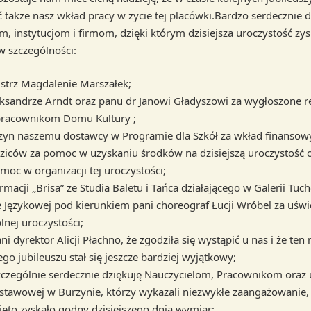
także nasz wkład pracy w życie tej placówki.Bardzo serdecznie d
, instytucjom i firmom, dzięki którym dzisiejsza uroczystość zy
w szczególności:
strz Magdalenie Marszałek;
eksandrze Arndt oraz panu dr Janowi Gładyszowi za wygłoszone re
 pracownikom Domu Kultury ;
czyn naszemu dostawcy w Programie dla Szkół za wkład finansow
ziców za pomoc w uzyskaniu środków na dzisiejszą uroczystość 
moc w organizacji tej uroczystości;
rmacji „Brisa” ze Studia Baletu i Tańca działającego w Galerii Tuc
e Językowej pod kierunkiem pani choreograf Łucji Wróbel za uświ
lnej uroczystości;
ni dyrektor Alicji Płachno, że zgodziła się wystąpić u nas i że ten
go jubileuszu stał się jeszcze bardziej wyjątkowy;
zczególnie serdecznie dziękuję Nauczycielom, Pracownikom oraz
stawowej w Burzynie, którzy wykazali niezwykłe zaangażowanie,
ięto zyskało godny dzisiejszego dnia wymiar;