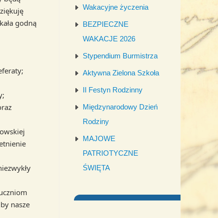
Wakacyjne życzenia
ziękuję
skała godną
BEZPIECZNE
WAKACJE 2026
Stypendium Burmistrza
feraty;
Aktywna Zielona Szkoła
II Festyn Rodzinny
y;
oraz
Międzynarodowy Dzień
Rodziny
howskiej
MAJOWE
etnienie
PATRIOTYCZNE
 niezwykły
ŚWIĘTA
 uczniom
 by nasze