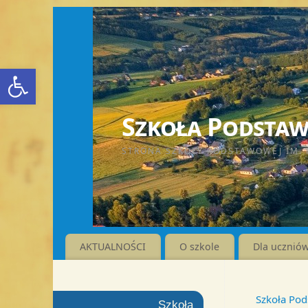
Otwórz pasek narzędzi
Szkoła Podstawo
STRONA SZKOŁY PODSTAWOWEJ IM. 
AKTUALNOŚCI
O szkole
Dla ucznió
Szkoła Pod
Szkoła