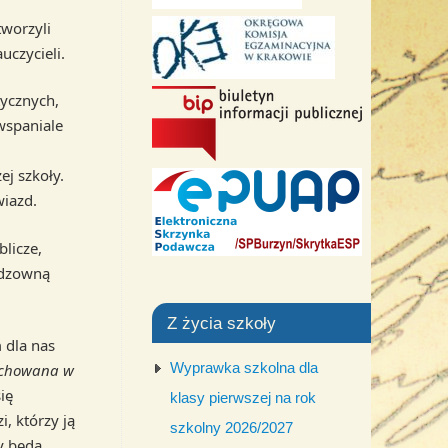
tworzyli
czycieli.
tycznych,
wspaniale
l
ej szkoły.
wiazd.
blicze,
eodzowną
Z życia szkoły
 dla nas
Wyprawka szkolna dla
achowana w
ię
klasy pierwszej na rok
, którzy ją
szkolny 2026/2027
zy będą