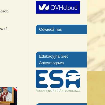
posób
szkól,
Odwiedź nas
Edukacyjna Sieć
Antysmogowa