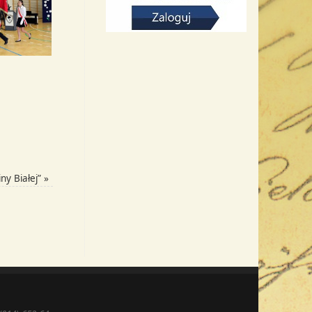
ny Białej”
»