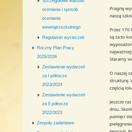
Szczegółowe warunki
Pragnę wyra
oceniania i sposób
naszą szko
oceniania
wewnątrzszkolnego
Przez 170 
są za to k
Regulamin wycieczek
wyposażone
Roczny Plan Pracy
najważniej
2025/2026
Staramy się
Zestawienie wydarzeń
O naszej s
za I półrocze
strukturę.
2023/2024
częścią lok
Zestawienie wydarzeń
Jeszcze ra
za II półrocze
dniu. Skoń
2022/2023
pamięci staj
Zespoły zadaniowe
pielęgnować
tworzyli. P