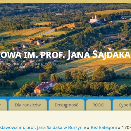
wa im. prof. Jana Sajdaka
PROF. JANA SAJDAKA W BURZYNIE
w
Dla rodziców
Dostępność
RODO
Cyber
stawowa im. prof. Jana Sajdaka w Burzynie
»
Bez kategorii
» 170-