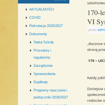
szkolnictw
AKTUALNOŚCI
170-le
COVID
VI Sy
Rekrutacja 2026/2027
przez
admi
Dokumenty
Statut Szkoły
„Rocznice 
stronę prze
Procedury i
regulaminy
170 – LE
Zarządzenia
Sprawozdania
Każdy jubil
Duplikaty
Dzisiejsza
Programy nauczania i
społecznośc
podręczniki 2026/2027
rodziców or