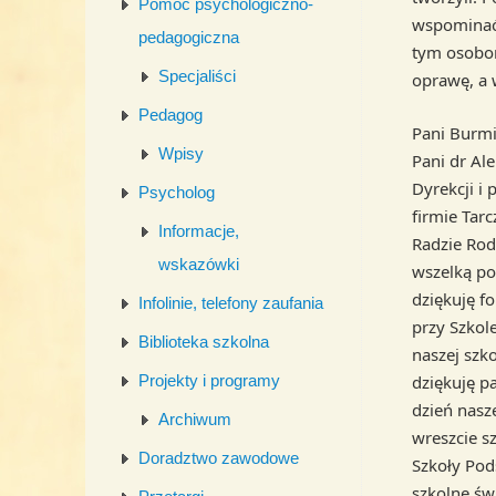
Pomoc psychologiczno-
wspominać 
pedagogiczna
tym osobom
Specjaliści
oprawę, a 
Pedagog
Pani Burmi
Wpisy
Pani dr Al
Dyrekcji i
Psycholog
firmie Tar
Informacje,
Radzie Rod
wskazówki
wszelką po
dziękuję fo
Infolinie, telefony zaufania
przy Szkol
Biblioteka szkolna
naszej szko
dziękuję pa
Projekty i programy
dzień nasze
Archiwum
wreszcie s
Doradztwo zawodowe
Szkoły Pod
szkolne św