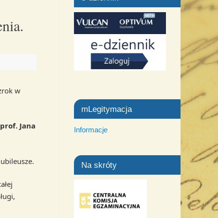
enia.
zrok w
mLegitymacja
rof. Jana
Informacje
jubileusze.
Na skróty
ałej
ługi,