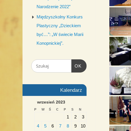
Narodzenie 2022”
Międzyszkolny Konkurs
Plastyczny „Dzieckiem
być…”: „W świecie Marii
Konopnickiej”.
OK
Kalendarz
wrzesień 2023
P
W
Ś
C
P
S
N
1
2
3
4
5
6
7
8
9
10