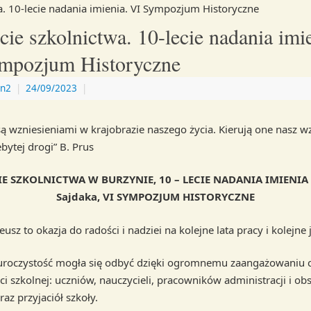
a. 10-lecie nadania imienia. VI Sympozjum Historyczne
cie szkolnictwa. 10-lecie nadania imi
mpozjum Historyczne
n2
|
24/09/2023
|
są wzniesieniami w krajobrazie naszego życia. Kierują one nasz w
bytej drogi” B. Prus
CIE SZKOLNICTWA W BURZYNIE, 10 – LECIE NADANIA IMIENIA p
Sajdaka, VI SYMPOZJUM HISTORYCZNE
eusz to okazja do radości i nadziei na kolejne lata pracy i kolejne 
 uroczystość mogła się odbyć dzięki ogromnemu zaangażowaniu c
i szkolnej: uczniów, nauczycieli, pracowników administracji i obs
az przyjaciół szkoły.