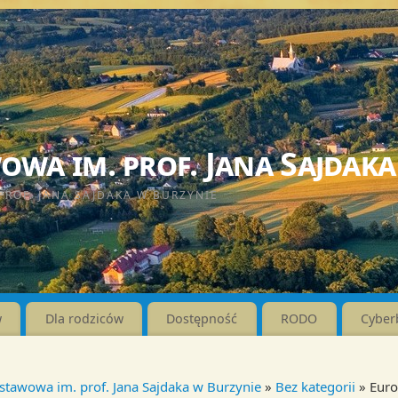
wa im. prof. Jana Sajdaka
PROF. JANA SAJDAKA W BURZYNIE
w
Dla rodziców
Dostępność
RODO
Cyber
stawowa im. prof. Jana Sajdaka w Burzynie
»
Bez kategorii
» Euro