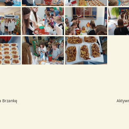
a Brzankę
Aktywn