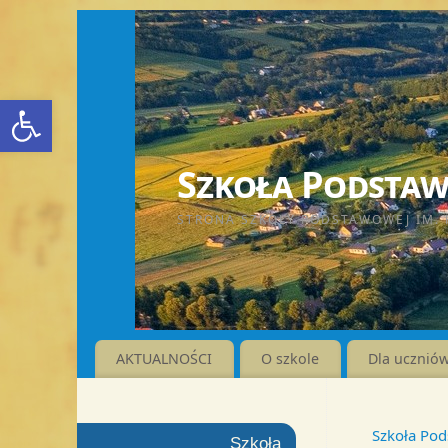
Otwórz pasek narzędzi
Szkoła Podstawo
STRONA SZKOŁY PODSTAWOWEJ IM. 
AKTUALNOŚCI
O szkole
Dla ucznió
Szkoła Pod
Szkoła