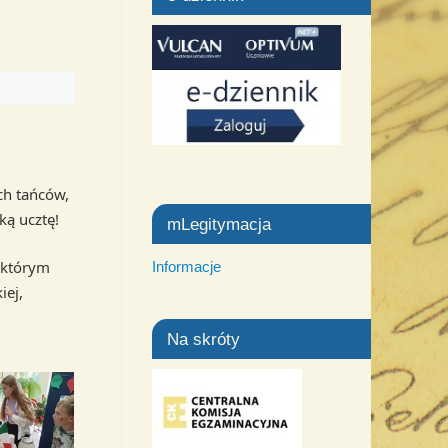
ch tańców,
ką ucztę!
mLegitymacja
a którym
Informacje
iej,
Na skróty