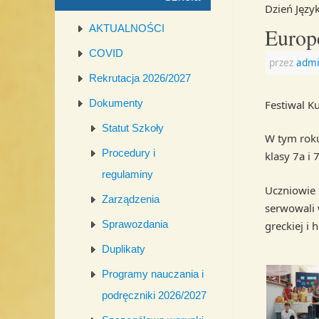
Dzień Jęz
AKTUALNOŚCI
Europ
COVID
przez
admi
Rekrutacja 2026/2027
Dokumenty
Festiwal K
Statut Szkoły
W tym roku
Procedury i
klasy 7a i
regulaminy
Uczniowie 
Zarządzenia
serwowali 
Sprawozdania
greckiej i 
Duplikaty
Programy nauczania i
podręczniki 2026/2027