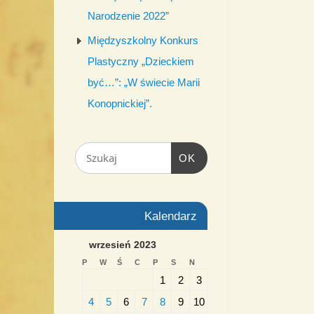
Narodzenie 2022”
Międzyszkolny Konkurs
Plastyczny „Dzieckiem
być…”: „W świecie Marii
Konopnickiej”.
OK
Kalendarz
wrzesień 2023
P
W
Ś
C
P
S
N
1
2
3
4
5
6
7
8
9
10