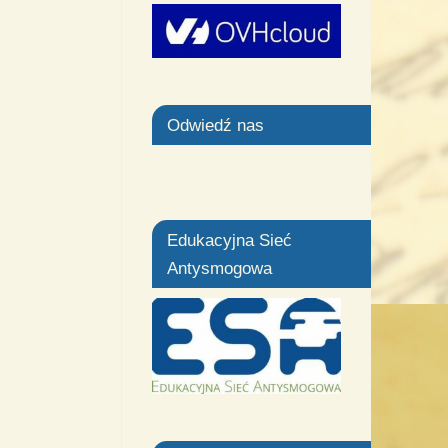
Odwiedź nas
Edukacyjna Sieć
Antysmogowa