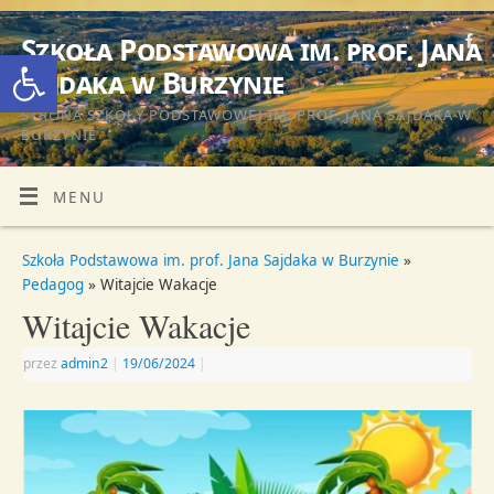
Szkoła Podstawowa im. prof. Jana
Otwórz pasek narzędzi
Sajdaka w Burzynie
STRONA SZKOŁY PODSTAWOWEJ IM. PROF. JANA SAJDAKA W
BURZYNIE
MENU
Szkoła Podstawowa im. prof. Jana Sajdaka w Burzynie
»
Pedagog
» Witajcie Wakacje
Witajcie Wakacje
przez
admin2
|
19/06/2024
|