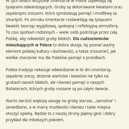
W tych dniach wszystkie cmentarze w Polsce zapełniają się
tysiącami odwiedzających. Groby są dekorowane kwiatami oraz
zapalonymi zniczami, które symbolizują pamięć i modlitwę za
zmarłych. Po zmroku cmentarze rozświetlają się tysiącami
świateł, tworząc wyjątkową, spokojną i refleksyjną atmosferę.
To czas spotkań rodzinnych – wiele osób podróżuje przez całą
Polskę, aby odwiedzić groby bliskich.
Dla cudzoziemców
mieszkających w Polsce
to dobra okazja, by poznać ważny
element polskiej kultury i duchowości, a także zrozumieć, jak
wielkie znaczenie ma dla Polaków pamięć o przodkach.
Polska tradycja nakazuje odwiedzanie w te dni cmentarzy,
zapalenie zniczy, złożenie wieńców i kwiatów nie tylko na
grobach swoich bliskich, ale również pamięć o naszych
Bohaterach, których groby rozsiane są po całym świecie.
Warto zwrócić większą uwagę na groby starsze, „samotne” i
zaniedbane, a w miarę możliwości również i takie miejsca
otoczyć opieką. Będzie to z naszej strony piękny gest i dobry
przykład dla młodszych pokoleń.