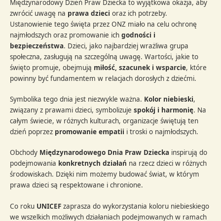
Międzynarodowy Dzień Praw Dziecka to wyjątkowa okazja, aby
zwrócić uwagę na
prawa dzieci
oraz ich potrzeby.
Ustanowienie tego święta przez ONZ miało na celu ochronę
najmłodszych oraz promowanie ich
godności i
bezpieczeństwa
. Dzieci, jako najbardziej wrażliwa grupa
społeczna, zasługują na szczególną uwagę. Wartości, jakie to
święto promuje, obejmują
miłość, szacunek i wsparcie
, które
powinny być fundamentem w relacjach dorosłych z dziećmi.
Symbolika tego dnia jest niezwykle ważna.
Kolor niebieski
,
związany z prawami dzieci, symbolizuje
spokój i harmonię
. Na
całym świecie, w różnych kulturach, organizacje świętują ten
dzień poprzez
promowanie empatii
i troski o najmłodszych.
Obchody
Międzynarodowego Dnia Praw Dziecka
inspirują do
podejmowania
konkretnych działań
na rzecz dzieci w różnych
środowiskach. Dzięki nim możemy budować świat, w którym
prawa dzieci są respektowane i chronione.
Co roku
UNICEF
zaprasza do wykorzystania koloru niebieskiego
we wszelkich możliwych działaniach podejmowanych w ramach