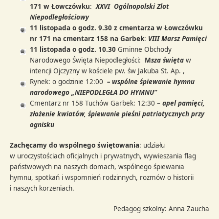
171 w Łowczówku
:
XXVI Ogólnopolski Zlot
Niepodległościowy
11 listopada o godz. 9.30 z cmentarza w Łowczówku
nr 171 na cmentarz 158 na Garbek
:
VIII Marsz Pamięci
11 listopada o godz. 10.30
Gminne Obchody
Narodowego Święta Niepodległości:
M
sza święta
w
intencji Ojczyzny w kościele pw. św Jakuba St. Ap. ,
Rynek: o godzinie 12:00
– wspólne śpiewanie hymnu
narodowego „NIEPODLEGŁA DO HYMNU”
Cmentarz nr 158 Tuchów Garbek: 12:30 –
apel pamięci,
złożenie kwiatów, śpiewanie pieśni patriotycznych przy
ognisku
Zachęcamy do wspólnego świętowania
: udziału
w uroczystościach oficjalnych i prywatnych, wywieszania flag
państwowych na naszych domach, wspólnego śpiewania
hymnu, spotkań i wspomnień rodzinnych, rozmów o historii
i naszych korzeniach.
Pedagog szkolny: Anna Zaucha