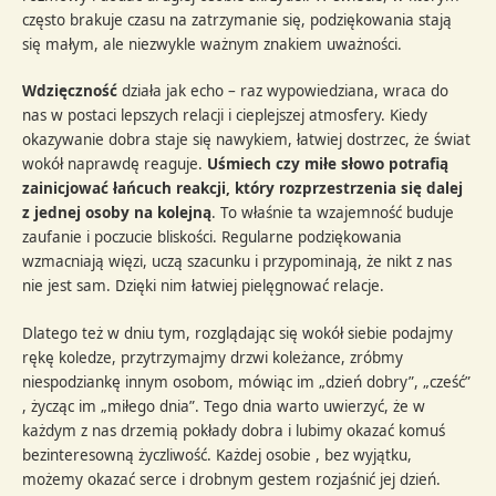
często brakuje czasu na zatrzymanie się, podziękowania stają
się małym, ale niezwykle ważnym znakiem uważności.
Wdzięczność
działa jak echo – raz wypowiedziana, wraca do
nas w postaci lepszych relacji i cieplejszej atmosfery. Kiedy
okazywanie dobra staje się nawykiem, łatwiej dostrzec, że świat
wokół naprawdę reaguje.
Uśmiech czy miłe słowo potrafią
zainicjować łańcuch reakcji, który rozprzestrzenia się dalej
z jednej osoby na kolejną
. To właśnie ta wzajemność buduje
zaufanie i poczucie bliskości. Regularne podziękowania
wzmacniają więzi, uczą szacunku i przypominają, że nikt z nas
nie jest sam. Dzięki nim łatwiej pielęgnować relacje.
Dlatego też w dniu tym, rozglądając się wokół siebie podajmy
rękę koledze, przytrzymajmy drzwi koleżance, zróbmy
niespodziankę innym osobom, mówiąc im „dzień dobry”, „cześć”
, życząc im „miłego dnia”. Tego dnia warto uwierzyć, że w
każdym z nas drzemią pokłady dobra i lubimy okazać komuś
bezinteresowną życzliwość. Każdej osobie , bez wyjątku,
możemy okazać serce i drobnym gestem rozjaśnić jej dzień.