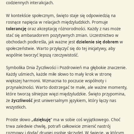
codziennych interakcjach.
W kontekście społecznym, święto staje się odpowiedzią na
rosnące napięcia w relacjach międzyludzkich. Promuje
tolerancję
oraz akceptację różnorodności. Każdy z nas może
stać się ambasadorem pozytywnych zmian. Uczestnictwo w
obchodach podkreśla, jak ważne jest
dzielenie się dobrem
w
społeczeństwie. Warto przyłączyć się do tej inicjatywy, aby
wspólnie tworzyć lepszą rzeczywistość.
Symbolika Dnia Życzliwości i Pozdrowień ma głębokie znaczenie.
Każdy uśmiech, każde miłe słowo to mały krok w stronę
większej harmonii. Wzmacnia to poczucie wspólnoty i
przynależności. Warto dostrzegać te małe, ale ważne momenty,
które tworzą silniejsze więzi międzyludzkie. Święto przypomina,
że
życzliwość
jest uniwersalnym językiem, który łączy nas
wszystkich.
Proste słowo
„dziękuję
” ma w sobie coś wyjątkowego. Choć
trwa zaledwie chwilę, potrafi całkowicie zmienić nastrój
rozmowy i dodać drugiej osobie skrzydeł. W świecie, w którym