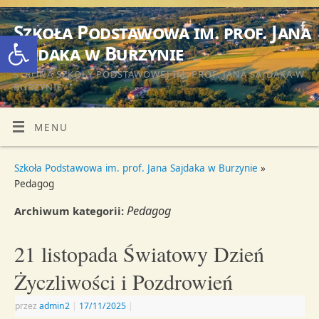
Szkoła Podstawowa im. prof. Jana
Otwórz pasek narzędzi
Sajdaka w Burzynie
STRONA SZKOŁY PODSTAWOWEJ IM. PROF. JANA SAJDAKA W
BURZYNIE
MENU
Szkoła Podstawowa im. prof. Jana Sajdaka w Burzynie
»
Pedagog
Pedagog
Archiwum kategorii:
21 listopada Światowy Dzień
Życzliwości i Pozdrowień
przez
admin2
|
17/11/2025
|