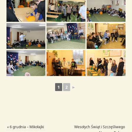
1
2
►
«
6 grudnia – Mikołajki
Wesołych Świąt i Szczęśliwego