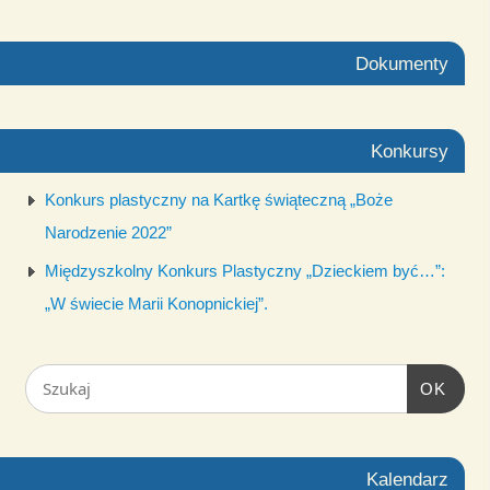
Dokumenty
Konkursy
Konkurs plastyczny na Kartkę świąteczną „Boże
Narodzenie 2022”
Międzyszkolny Konkurs Plastyczny „Dzieckiem być…”:
„W świecie Marii Konopnickiej”.
OK
Kalendarz