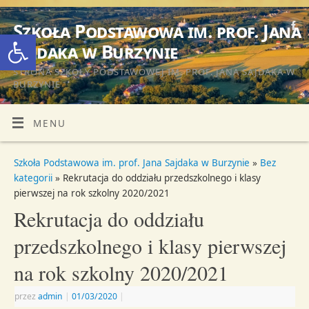
Szkoła Podstawowa im. prof. Jana
Otwórz pasek narzędzi
Sajdaka w Burzynie
STRONA SZKOŁY PODSTAWOWEJ IM. PROF. JANA SAJDAKA W
BURZYNIE
MENU
Szkoła Podstawowa im. prof. Jana Sajdaka w Burzynie
»
Bez
kategorii
» Rekrutacja do oddziału przedszkolnego i klasy
pierwszej na rok szkolny 2020/2021
Rekrutacja do oddziału
przedszkolnego i klasy pierwszej
na rok szkolny 2020/2021
przez
admin
|
01/03/2020
|