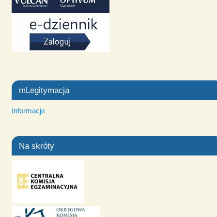
mLegitymacja
Informacje
Na skróty