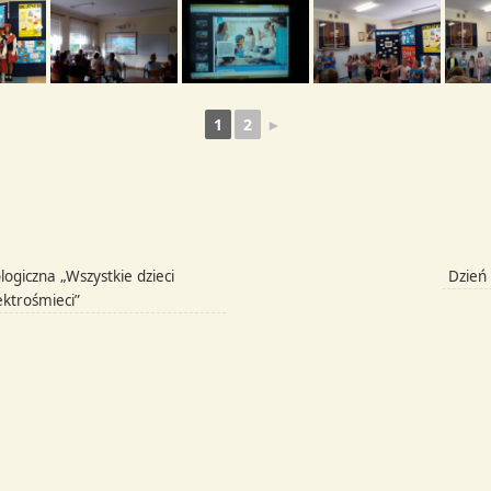
1
2
►
logiczna „Wszystkie dzieci
Dzień
ektrośmieci”