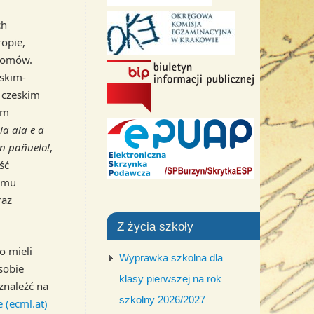
ch
ropie,
diomów.
jskim-
z czeskim
em
ia aia e a
un pañuelo!
,
ść
łemu
raz
Z życia szkoły
o mieli
Wyprawka szkolna dla
sobie
klasy pierwszej na rok
znaleźć na
szkolny 2026/2027
 (ecml.at)