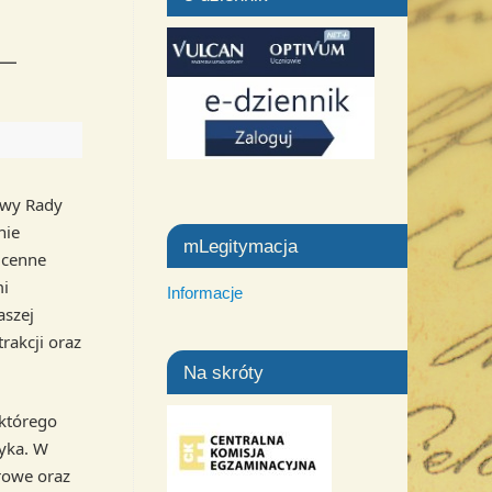
 –
tywy Rady
nie
mLegitymacja
 cenne
mi
Informacje
aszej
rakcji oraz
Na skróty
 którego
yka. W
rowe oraz