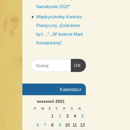
Narodzenie 2022”
Międzyszkolny Konkurs
Plastyczny „Dzieckiem
być…”: „W świecie Marii
Konopnickiej”.
OK
Kalendarz
wrzesień 2021
P
W
Ś
C
P
S
N
1
2
3
4
5
6
7
8
9
10
11
12