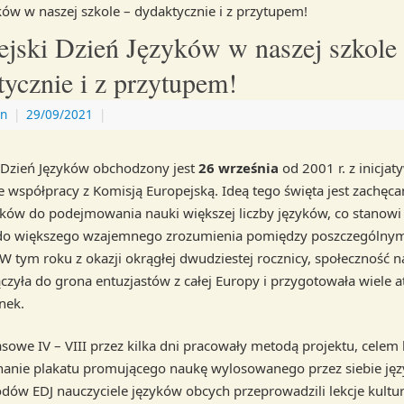
ków w naszej szkole – dydaktycznie i z przytupem!
ejski Dzień Języków w naszej szkole
ycznie i z przytupem!
n
|
29/09/2021
|
 Dzień Języków obchodzony jest
26 września
od 2001 r. z inicja
e współpracy z Komisją Europejską. Ideą tego święta jest zachęca
ków do podejmowania nauki większej liczby języków, co stanowi
 do większego wzajemnego zrozumienia pomiędzy poszczególny
 W tym roku z okazji okrągłej dwudziestej rocznicy, społeczność n
czyła do grona entuzjastów z całej Europy i przygotowała wiele at
nek.
asowe IV – VIII przez kilka dni pracowały metodą projektu, celem
anie plakatu promującego naukę wylosowanego przez siebie jęz
dów EDJ nauczyciele języków obcych przeprowadzili lekcje kultu