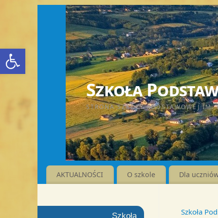
Otwórz pasek narzędzi
Szkoła Podstawo
STRONA SZKOŁY PODSTAWOWEJ IM. 
AKTUALNOŚCI
O szkole
Dla ucznió
Szkoła Pod
Szkoła