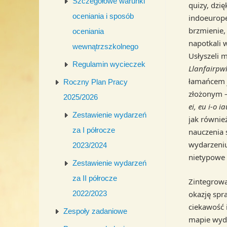
Szczegółowe warunki
quizy, dzi
oceniania i sposób
indoeurope
brzmienie,
oceniania
napotkali 
wewnątrzszkolnego
Usłyszeli 
Regulamin wycieczek
Llanfairpw
łamańcem
Roczny Plan Pracy
złożonym 
2025/2026
ei, eu i-o ia
Zestawienie wydarzeń
jak równie
za I półrocze
nauczenia 
wydarzeniu
2023/2024
nietypowe „
Zestawienie wydarzeń
za II półrocze
Zintegrowa
okazję spr
2022/2023
ciekawość 
Zespoły zadaniowe
mapie wyda