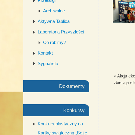
Przetargi
Archiwalne
Aktywna Tablica
Laboratoria Przyszłości
Co robimy?
Kontakt
Sygnalista
«
Akcja eko
zbierają el
Dokumenty
Konkursy
Konkurs plastyczny na
Kartkę świąteczną „Boże