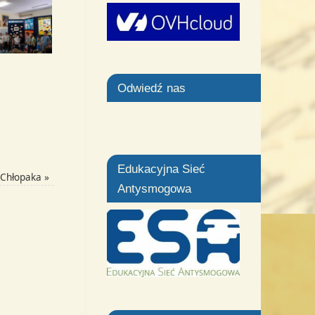
Odwiedź nas
Edukacyjna Sieć
 Chłopaka
»
Antysmogowa