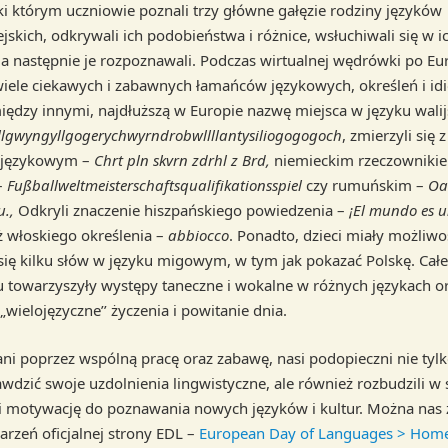
ęki którym uczniowie poznali trzy główne gałęzie rodziny języków
jskich, odkrywali ich podobieństwa i różnice, wsłuchiwali się w i
 a następnie je rozpoznawali. Podczas wirtualnej wędrówki po Eu
wiele ciekawych i zabawnych łamańców językowych, określeń i i
między innymi, najdłuższą w Europie nazwę miejsca w języku wali
llgwyngyllgogerychwyrndrobwllllantysiliogogogoch
, zmierzyli się 
 językowym –
Chrt pln skvrn zdrhl z Brd,
niemieckim rzeczowniki
–
Fußballweltmeisterschaftsqualifikationsspiel
czy rumuńskim –
Oa
u.,
Odkryli znaczenie hiszpańskiego powiedzenia –
¡El mundo es 
ż włoskiego określenia –
abbiocco
. Ponadto, dzieci miały możliwo
się kilku słów w języku migowym, w tym jak pokazać Polskę. Ca
 towarzyszyły występy taneczne i wokalne w różnych językach o
wielojęzyczne’’ życzenia i powitanie dnia.
ni poprzez wspólną pracę oraz zabawę, nasi podopieczni nie tylk
awdzić swoje uzdolnienia lingwistyczne, ale również rozbudzili w 
i motywację do poznawania nowych języków i kultur. Można nas 
rzeń oficjalnej strony EDL –
European Day of Languages > Home