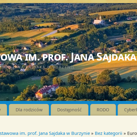
wa im. prof. Jana Sajdaka
PROF. JANA SAJDAKA W BURZYNIE
w
Dla rodziców
Dostępność
RODO
Cyber
stawowa im. prof. Jana Sajdaka w Burzynie
»
Bez kategorii
» Euro