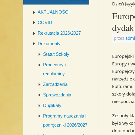
Dzień Języ
AKTUALNOŚCI
Europ
COVID
dydakt
Rekrutacja 2026/2027
przez
admi
Dokumenty
Statut Szkoły
Europejski
Europy i w
Procedury i
Europejczy
regulaminy
narzędzie
Zarządzenia
kulturami.
szkoły dołą
Sprawozdania
niespodzia
Duplikaty
Zespoły kl
Programy nauczania i
było wykon
podręczniki 2026/2027
dniu obcho