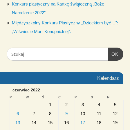
Konkurs plastyczny na Kartkę świąteczną „Boże
Narodzenie 2022”
Międzyszkolny Konkurs Plastyczny „Dzieckiem być…”:
„W świecie Marii Konopnickiej”.
OK
Kalendarz
czerwiec 2022
P
W
Ś
C
P
S
N
1
2
3
4
5
6
7
8
9
10
11
12
13
14
15
16
17
18
19