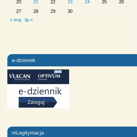
20
21
22
23
24
25
26
27
28
29
30
« maj
lip »
e-dziennik
mLegitymacja