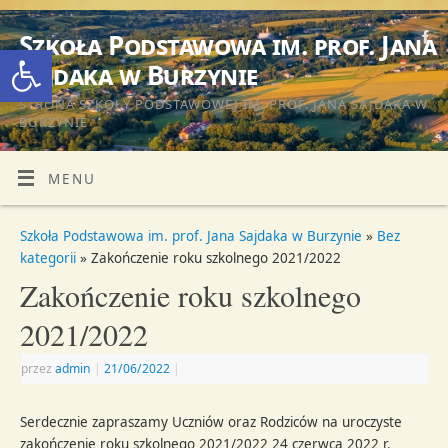
Szkoła Podstawowa im. prof. Jana
Otwórz pasek narzędzi
Sajdaka w Burzynie
STRONA SZKOŁY PODSTAWOWEJ IM. PROF. JANA SAJDAKA W
BURZYNIE
MENU
Szkoła Podstawowa im. prof. Jana Sajdaka w Burzynie
»
Bez
kategorii
» Zakończenie roku szkolnego 2021/2022
Zakończenie roku szkolnego
2021/2022
przez
admin
|
21/06/2022
|
Serdecznie zapraszamy Uczniów oraz Rodziców na uroczyste
zakończenie roku szkolnego 2021/2022 24 czerwca 2022 r.