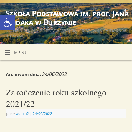
Szkoła Podstawowa im. prof. Jana
Otwórz pasek narzędzi
Sajdaka w Burzynie
STRONA SZKOŁY PODSTAWOWEJ IM. PROF. JANA SAJDAKA W
BURZYNIE
MENU
24/06/2022
Archiwum dnia:
Zakończenie roku szkolnego
2021/22
przez
admin2
|
24/06/2022
|