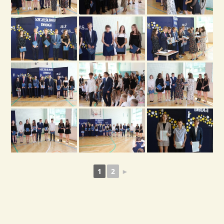
1
2
►