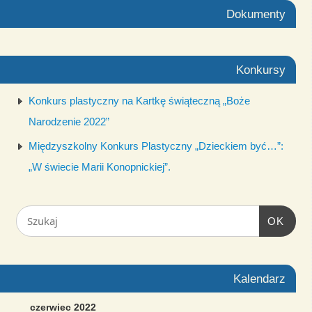
Dokumenty
Konkursy
Konkurs plastyczny na Kartkę świąteczną „Boże
Narodzenie 2022”
Międzyszkolny Konkurs Plastyczny „Dzieckiem być…”:
„W świecie Marii Konopnickiej”.
OK
Kalendarz
czerwiec 2022