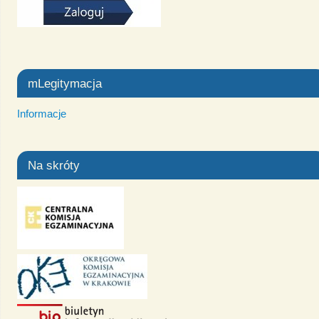
mLegitymacja
Informacje
Na skróty