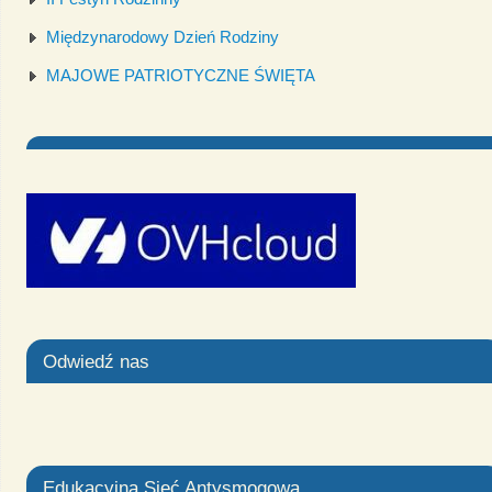
Międzynarodowy Dzień Rodziny
MAJOWE PATRIOTYCZNE ŚWIĘTA
Odwiedź nas
Edukacyjna Sieć Antysmogowa