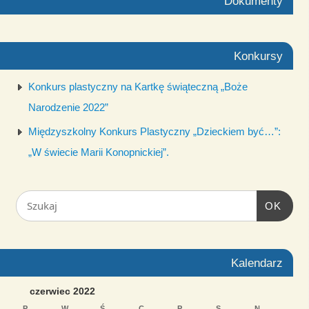
Dokumenty
Konkursy
Konkurs plastyczny na Kartkę świąteczną „Boże
Narodzenie 2022”
Międzyszkolny Konkurs Plastyczny „Dzieckiem być…”:
„W świecie Marii Konopnickiej”.
OK
Kalendarz
czerwiec 2022
P
W
Ś
C
P
S
N