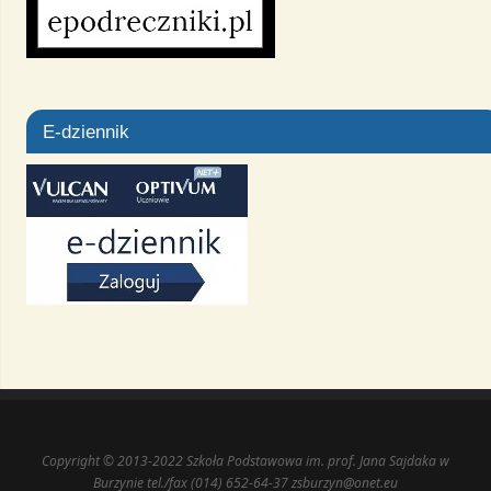
E-dziennik
Copyright © 2013-2022 Szkoła Podstawowa im. prof. Jana Sajdaka w
Burzynie tel./fax (014) 652-64-37 zsburzyn@onet.eu