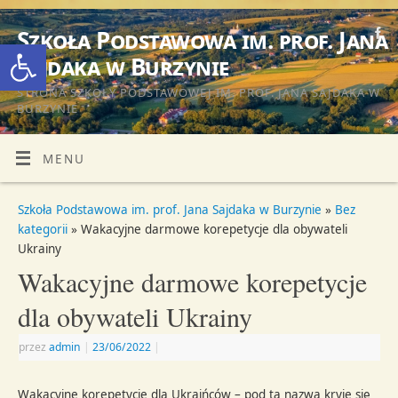
Szkoła Podstawowa im. prof. Jana
Otwórz pasek narzędzi
Sajdaka w Burzynie
STRONA SZKOŁY PODSTAWOWEJ IM. PROF. JANA SAJDAKA W
BURZYNIE
MENU
Szkoła Podstawowa im. prof. Jana Sajdaka w Burzynie
»
Bez
kategorii
» Wakacyjne darmowe korepetycje dla obywateli
Ukrainy
Wakacyjne darmowe korepetycje
dla obywateli Ukrainy
przez
admin
|
23/06/2022
|
Wakacyjne korepetycje dla Ukraińców – pod tą nazwą kryje się