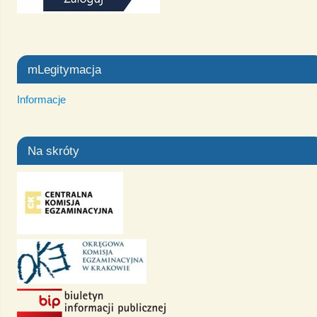
mLegitymacja
Informacje
Na skróty