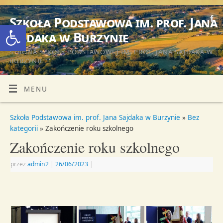
Szkoła Podstawowa im. prof. Jana
Otwórz pasek narzędzi
Sajdaka w Burzynie
STRONA SZKOŁY PODSTAWOWEJ IM. PROF. JANA SAJDAKA W
BURZYNIE
MENU
Szkoła Podstawowa im. prof. Jana Sajdaka w Burzynie
»
Bez
kategorii
» Zakończenie roku szkolnego
Zakończenie roku szkolnego
przez
admin2
|
26/06/2023
|