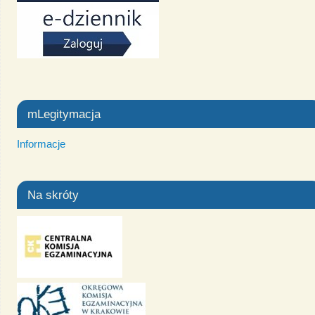
mLegitymacja
Informacje
Na skróty