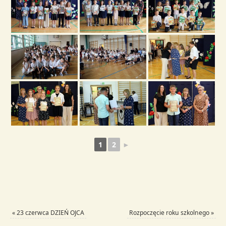
1
2
►
«
23 czerwca DZIEŃ OJCA
Rozpoczęcie roku szkolnego
»