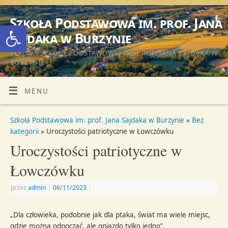
Szkoła Podstawowa im. prof. Jana
Otwórz pasek narzędzi
Sajdaka w Burzynie
STRONA SZKOŁY PODSTAWOWEJ IM. PROF. JANA SAJDAKA W
BURZYNIE
MENU
Szkoła Podstawowa im. prof. Jana Sajdaka w Burzynie
»
Bez
kategorii
» Uroczystości patriotyczne w Łowczówku
Uroczystości patriotyczne w
Łowczówku
przez
admin
|
06/11/2023
|
„Dla człowieka, podobnie jak dla ptaka, świat ma wiele miejsc,
gdzie można odpocząć, ale gniazdo tylko jedno”.