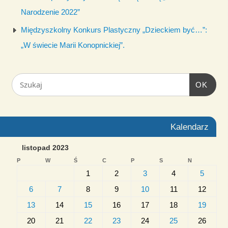
Narodzenie 2022”
Międzyszkolny Konkurs Plastyczny „Dzieckiem być…”:
„W świecie Marii Konopnickiej”.
OK
Kalendarz
listopad 2023
P
W
Ś
C
P
S
N
1
2
3
4
5
6
7
8
9
10
11
12
13
14
15
16
17
18
19
20
21
22
23
24
25
26