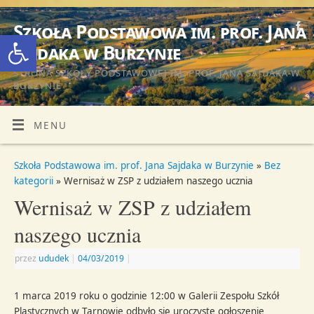
Szkoła Podstawowa im. prof. Jana
Otwórz pasek narzędzi
Sajdaka w Burzynie
STRONA SZKOŁY PODSTAWOWEJ IM. PROF. JANA SAJDAKA W
BURZYNIE
MENU
Szkoła Podstawowa im. prof. Jana Sajdaka w Burzynie
»
Bez
kategorii
» Wernisaż w ZSP z udziałem naszego ucznia
Wernisaż w ZSP z udziałem
naszego ucznia
przez
ududek
|
04/03/2019
|
1 marca 2019 roku o godzinie 12:00 w Galerii Zespołu Szkół
Plastycznych w Tarnowie odbyło się uroczyste ogłoszenie