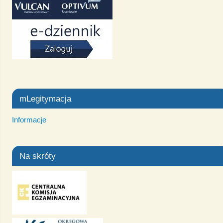
mLegitymacja
Informacje
Na skróty