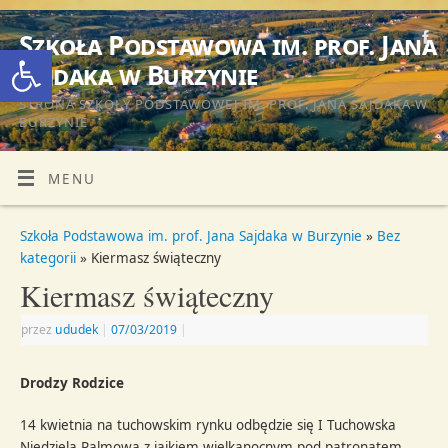
Szkoła Podstawowa im. prof. Jana
Otwórz pasek narzędzi
Sajdaka w Burzynie
STRONA SZKOŁY PODSTAWOWEJ IM. PROF. JANA SAJDAKA W
BURZYNIE
MENU
Szkoła Podstawowa im. prof. Jana Sajdaka w Burzynie
»
Bez
kategorii
» Kiermasz świąteczny
Kiermasz świąteczny
przez
ududek
|
07/03/2019
|
Drodzy Rodzice
14 kwietnia na tuchowskim rynku odbędzie się I Tuchowska
Niedziela Palmowa z jajkiem wielkanocnym pod patronatem