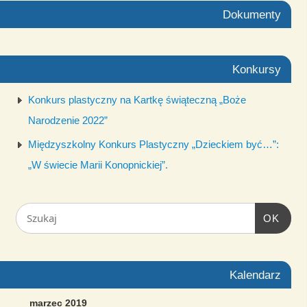
Dokumenty
Konkursy
Konkurs plastyczny na Kartkę świąteczną „Boże
Narodzenie 2022”
Międzyszkolny Konkurs Plastyczny „Dzieckiem być…”:
„W świecie Marii Konopnickiej”.
OK
Kalendarz
marzec 2019