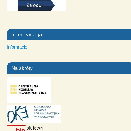
mLegitymacja
Informacje
Na skróty