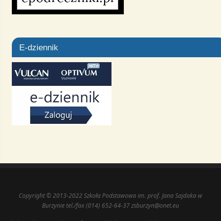
E-dziennik
Copyright © 2013-2022 Szkoła Podstawowa im. prof. Jana Sajdaka w
Burzynie tel./fax (014) 652-64-37 zsburzyn@onet.eu