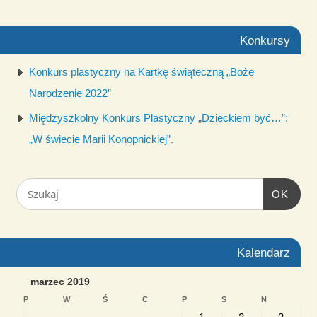
Konkursy
Konkurs plastyczny na Kartkę świąteczną „Boże
Narodzenie 2022”
Międzyszkolny Konkurs Plastyczny „Dzieckiem być…”:
„W świecie Marii Konopnickiej”.
OK
Kalendarz
marzec 2019
P
W
Ś
C
P
S
N