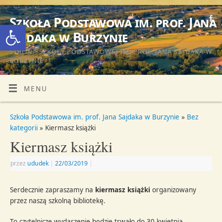
Szkoła Podstawowa im. prof. Jana
Otwórz pasek narzędzi
Sajdaka w Burzynie
STRONA SZKOŁY PODSTAWOWEJ IM. PROF. JANA SAJDAKA W
BURZYNIE
MENU
Szkoła Podstawowa im. prof. Jana Sajdaka w Burzynie
»
Bez
kategorii
» Kiermasz książki
Kiermasz książki
przez
ududek
|
22/03/2019
|
Serdecznie zapraszamy na
kiermasz książki
organizowany
przez naszą szkolną bibliotekę.
To czytelnicze wydarzenie będzie trwało do 30 kwietnia.