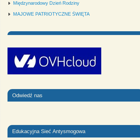
Międzynarodowy Dzień Rodziny
MAJOWE PATRIOTYCZNE ŚWIĘTA
Odwiedź nas
Edukacyjna Sieć Antysmogowa