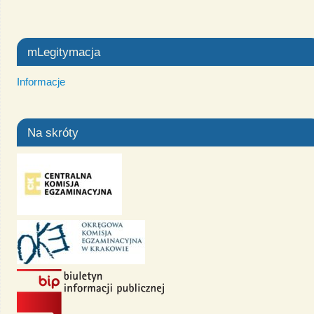
mLegitymacja
Informacje
Na skróty