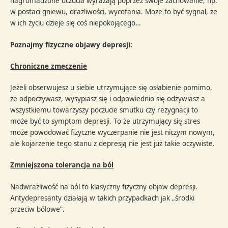
nagromadzone uczucia wyrażają poprzez swoje zachowanie, np.
w postaci gniewu, drażliwości, wycofania. Może to być sygnał, że
w ich życiu dzieje się coś niepokojącego…
Poznajmy fizyczne objawy depresji:
Chroniczne zmęczenie
Jeżeli obserwujesz u siebie utrzymujące się osłabienie pomimo,
że odpoczywasz, wysypiasz się i odpowiednio się odżywiasz a
wszystkiemu towarzyszy poczucie smutku czy rezygnacji to
może być to symptom depresji. To że utrzymujący się stres
może powodować fizyczne wyczerpanie nie jest niczym nowym,
ale kojarzenie tego stanu z depresją nie jest już takie oczywiste.
Zmniejszona tolerancja na ból
Nadwrażliwość na ból to klasyczny fizyczny objaw depresji.
Antydepresanty działają w takich przypadkach jak „środki
przeciw bólowe”.