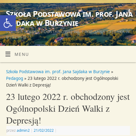
Szkoła Podstawowa im. prof. Jana
Otwórz pasek narzędzi
Sajdaka w Burzynie
STRONA SZKOŁY PODSTAWOWEJ IM. PROF. JANA SAJDAKA W
BURZYNIE
MENU
Szkoła Podstawowa im. prof. Jana Sajdaka w Burzynie
»
Pedagog
» 23 lutego 2022 r. obchodzony jest Ogólnopolski
Dzień Walki z Depresją!
23 lutego 2022 r. obchodzony jest
Ogólnopolski Dzień Walki z
Depresją!
przez
admin2
|
21/02/2022
|