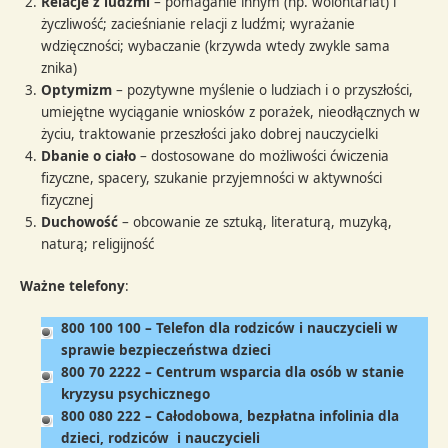
Relacje z ludźmi
– pomaganie innym (np. wolontariat) i
życzliwość; zacieśnianie relacji z ludźmi; wyrażanie
wdzięczności; wybaczanie (krzywda wtedy zwykle sama
znika)
Optymizm
– pozytywne myślenie o ludziach i o przyszłości,
umiejętne wyciąganie wniosków z porażek, nieodłącznych w
życiu, traktowanie przeszłości jako dobrej nauczycielki
Dbanie o ciało
– dostosowane do możliwości ćwiczenia
fizyczne, spacery, szukanie przyjemności w aktywności
fizycznej
Duchowość
– obcowanie ze sztuką, literaturą, muzyką,
naturą; religijność
Ważne telefony
:
800 100 100 – Telefon dla rodziców i nauczycieli w
sprawie bezpieczeństwa dzieci
800 70 2222 – Centrum wsparcia dla osób w stanie
kryzysu psychicznego
800 080 222 – Całodobowa, bezpłatna infolinia dla
dzieci, rodziców i nauczycieli