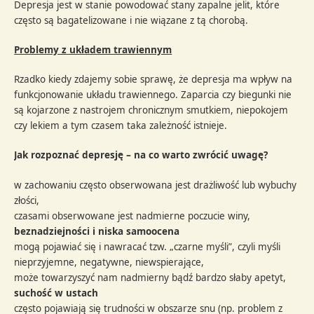
Depresja jest w stanie powodować stany zapalne jelit, które
często są bagatelizowane i nie wiązane z tą chorobą.
Problemy z układem trawiennym
Rzadko kiedy zdajemy sobie sprawę, że depresja ma wpływ na
funkcjonowanie układu trawiennego. Zaparcia czy biegunki nie
są kojarzone z nastrojem chronicznym smutkiem, niepokojem
czy lekiem a tym czasem taka zależność istnieje.
Jak rozpoznać depresję – na co warto zwrócić uwagę?
w zachowaniu często obserwowana jest drażliwość lub wybuchy
złości,
czasami obserwowane jest nadmierne poczucie winy,
beznadziejności i niska samoocena
mogą pojawiać się i nawracać tzw. „czarne myśli”, czyli myśli
nieprzyjemne, negatywne, niewspierające,
może towarzyszyć nam nadmierny bądź bardzo słaby apetyt,
suchość w ustach
często pojawiają się trudności w obszarze snu (np. problem z