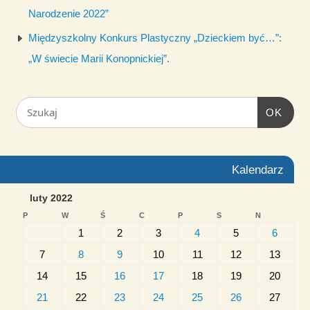
Narodzenie 2022”
Międzyszkolny Konkurs Plastyczny „Dzieckiem być…”:
„W świecie Marii Konopnickiej”.
OK
Kalendarz
luty 2022
P
W
Ś
C
P
S
N
1
2
3
4
5
6
7
8
9
10
11
12
13
14
15
16
17
18
19
20
21
22
23
24
25
26
27