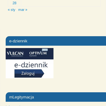
28
« sty
mar »
e-dziennik
mLegitymacja