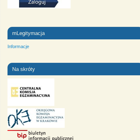
mLegitymacja
Informacje
Na skróty