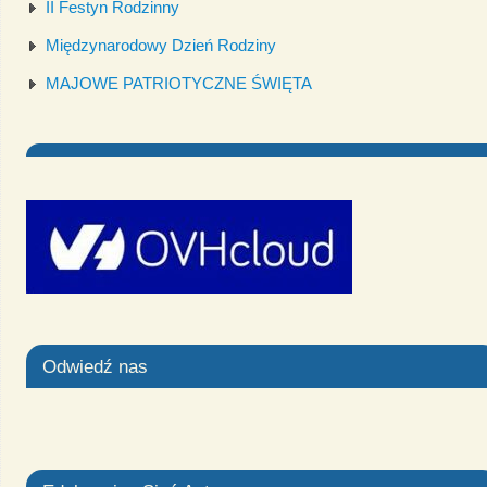
II Festyn Rodzinny
Międzynarodowy Dzień Rodziny
MAJOWE PATRIOTYCZNE ŚWIĘTA
Odwiedź nas