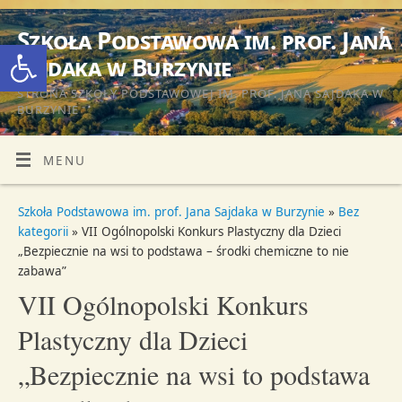
Szkoła Podstawowa im. prof. Jana
Otwórz pasek narzędzi
Sajdaka w Burzynie
STRONA SZKOŁY PODSTAWOWEJ IM. PROF. JANA SAJDAKA W
BURZYNIE
MENU
Szkoła Podstawowa im. prof. Jana Sajdaka w Burzynie
»
Bez
kategorii
» VII Ogólnopolski Konkurs Plastyczny dla Dzieci
„Bezpiecznie na wsi to podstawa – środki chemiczne to nie
zabawa”
VII Ogólnopolski Konkurs
Plastyczny dla Dzieci
„Bezpiecznie na wsi to podstawa