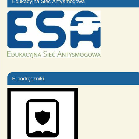
Edukacyjna Sieć Antysmogowa
E-podręczniki