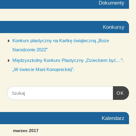
Dokumenty
Konkursy
Konkurs plastyczny na Kartkę świąteczną „Boże
Narodzenie 2022”
Międzyszkolny Konkurs Plastyczny „Dzieckiem być…”:
„W świecie Marii Konopnickiej”.
OK
Kalendarz
marzec 2017