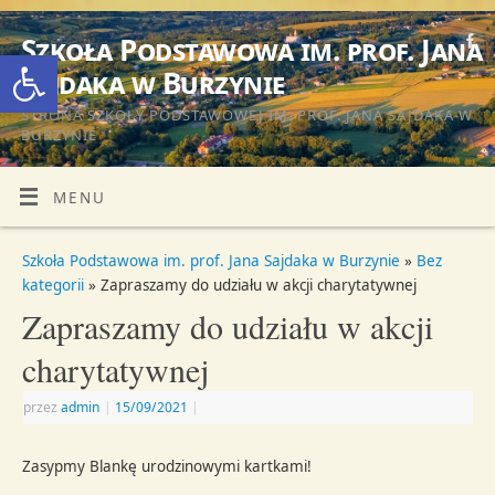
Szkoła Podstawowa im. prof. Jana
Otwórz pasek narzędzi
Sajdaka w Burzynie
STRONA SZKOŁY PODSTAWOWEJ IM. PROF. JANA SAJDAKA W
BURZYNIE
MENU
Szkoła Podstawowa im. prof. Jana Sajdaka w Burzynie
»
Bez
kategorii
» Zapraszamy do udziału w akcji charytatywnej
Zapraszamy do udziału w akcji
charytatywnej
przez
admin
|
15/09/2021
|
Zasypmy Blankę urodzinowymi kartkami!