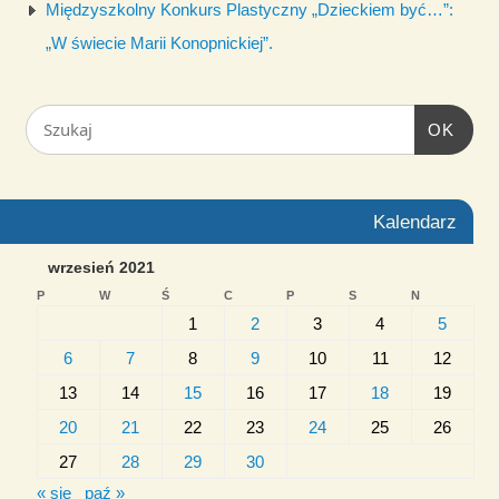
Międzyszkolny Konkurs Plastyczny „Dzieckiem być…”:
„W świecie Marii Konopnickiej”.
OK
Kalendarz
wrzesień 2021
P
W
Ś
C
P
S
N
1
2
3
4
5
6
7
8
9
10
11
12
13
14
15
16
17
18
19
20
21
22
23
24
25
26
27
28
29
30
« sie
paź »